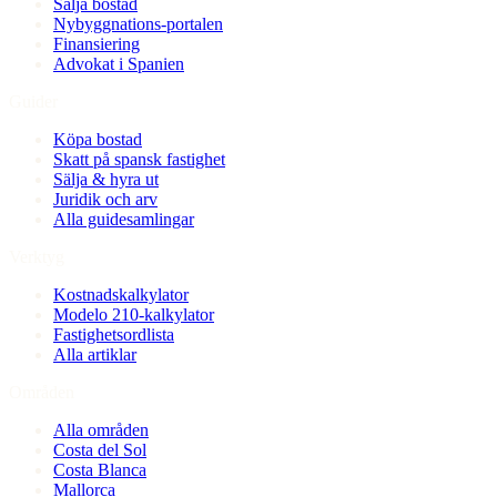
Sälja bostad
Nybyggnations-portalen
Finansiering
Advokat i Spanien
Guider
Köpa bostad
Skatt på spansk fastighet
Sälja & hyra ut
Juridik och arv
Alla guidesamlingar
Verktyg
Kostnadskalkylator
Modelo 210-kalkylator
Fastighetsordlista
Alla artiklar
Områden
Alla områden
Costa del Sol
Costa Blanca
Mallorca