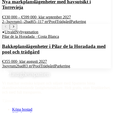
Nya markplanslägenheter med havsutsikt i
Torrevieja
€330 000 – €599 000
· klar
september 2027
2–3
sovrum
1–2
bad
65–117 m²
Pool
Trädgård
Parkering
Utvald
Nybyggnation
Pilar de la Horadada · Costa Blanca
Bakkeplanslägenheter i Pilar de la Horadada med
pool och trädgård
€355 000
· klar
augusti 2027
3
sovrum
2
bad
83 m²
Pool
Trädgård
Parkering
fastighet
i
spanien
Vi matchar svenska köpare och säljare med Spaniens bästa
skandinavisktalande fastighetsmäklare. Helt gratis, utan förpliktelser,
och med full transparens.
Tjänster
Köpa bostad