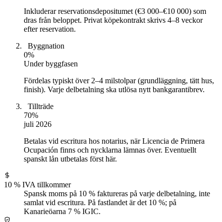
Inkluderar reservations­depositumet (€3 000–€10 000) som
dras från beloppet. Privat köpekontrakt skrivs 4–8 veckor
efter reservation.
2
Byggnation
0
%
Under byggfasen
Fördelas typiskt över 2–4 milstolpar (grundläggning, tätt hus,
finish). Varje delbetalning ska utlösa nytt bankgarantibrev.
3
Tillträde
70
%
juli 2026
Betalas vid escritura hos notarius, när Licencia de Primera
Ocupación finns och nycklarna lämnas över. Eventuellt
spanskt lån utbetalas först här.
10 % IVA tillkommer
Spansk moms på 10 % faktureras på varje delbetalning, inte
samlat vid escritura. På fastlandet är det 10 %; på
Kanarieöarna 7 % IGIC.