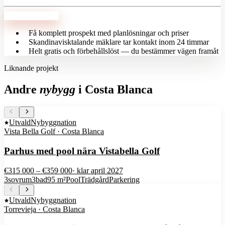
Anmäl intresse
Få komplett prospekt med planlösningar och priser
Skandinavisktalande mäklare tar kontakt inom 24 timmar
Helt gratis och förbehållslöst — du bestämmer vägen framåt
Liknande projekt
Andre
nybygg
i
Costa Blanca
Utvald
Nybyggnation
Vista Bella Golf · Costa Blanca
Parhus med pool nära Vistabella Golf
€315 000 – €359 000
· klar
april 2027
3
sovrum
3
bad
95 m²
Pool
Trädgård
Parkering
Utvald
Nybyggnation
Torrevieja · Costa Blanca