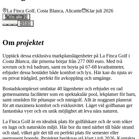
Områden
La Finca Golf, Costa Blanca, Alicante
Klar
juli 2026
Vis alle
19
+
14
til
Kostnadskalkylator
Om
projektet
Modelo 210-kalkylator
Upptäck dessa exklusiva markplanslägenheter på La Finca Golf i
Fastighetsordlista
Costa Blanca
, där priserna börjar från 277 000 euro. Med två
sovrum och två badrum, samt en boyta på 67-68 kvadratmeter,
erbjuder dessa bostäder både komfort och lyx. Här kan du njuta av
en privat trädgård, perfekt för avkoppling och umgänge.
Bostadskomplexet omfattar 40 lägenheter och erbjuder en rad
gemensamma faciliteter som en spektakulär pool, lekplatser för barn,
samt områden för pétanque och minigolf. Allt är noggrant planerat
för att maximera komfort och exklusivitet. Läget vid golfbanan ger
fantastiska vyer och en unik möjlighet att leva nära naturen.
La Finca Golf är en idealisk plats för golfälskare och de som söker
en lugn och naturskön miljö. Här bor du med närhet till både strand
och stad, vilket gör det till en perfekt plats för semester eller
permanent boende. Projektet beräknas stå klart i juli 2026. Kontakta