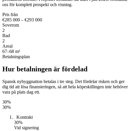
oss för komplett prospekt och visning.
Pris från
€285 000 – €293 000
Soverom
2
Bad
2
Areal
67–68 m²
Betalningsplan
Hur betalningen är fördelad
Spansk nybyggnation betalas i tre steg. Det fördelar risken och ger
dig tid att lösa finansieringen, så att hela köpeskillingen inte behöver
vara på plats dag ett.
30
%
30
%
1
Kontrakt
30
%
Vid signering