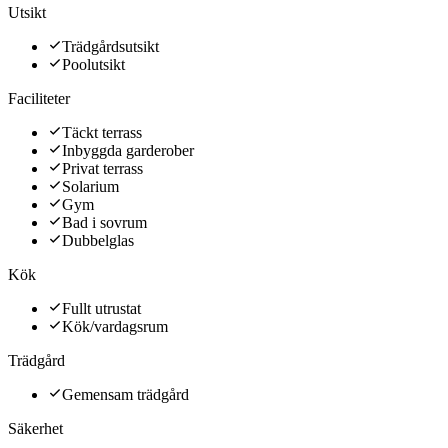
Utsikt
Trädgårdsutsikt
Poolutsikt
Faciliteter
Täckt terrass
Inbyggda garderober
Privat terrass
Solarium
Gym
Bad i sovrum
Dubbelglas
Kök
Fullt utrustat
Kök/vardagsrum
Trädgård
Gemensam trädgård
Säkerhet