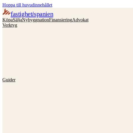
Hoppa till huvudinnehållet
fastighet
i
spanien
Köpa
Sälja
Nybyggnation
Finansiering
Advokat
Verktyg
Guider