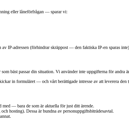
ning eller låneförfrågan — sparar vi:
 av IP-adressen (förhindrar skräppost — den faktiska IP-en sparas inte
er som bäst passar din situation. Vi använder inte uppgifterna för andra
kar in formuläret — och vårt berättigade intresse av att leverera den tjä
 med — bara de som är aktuella för just ditt ärende.
g och hosting). Dessa är bundna av personuppgiftsbiträdesavtal.
 annat.