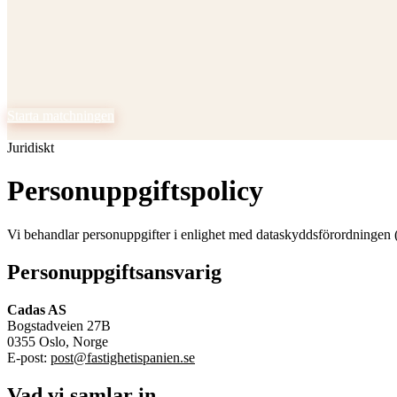
Starta matchningen
Köpa
Juridiskt
Matcha med skandinavisktalande mäklare
Sälja
Upp till 3 mäklare som säljer åt dig
Personuppgiftspolicy
Nybyggnation
Vi behandlar personuppgifter i enlighet med dataskyddsförordningen 
Finansiering
Personuppgiftsansvarig
Advokat
Verktyg
Cadas AS
Bogstadveien 27B
Guider
0355
Oslo
,
Norge
E-post:
post@fastighetispanien.se
Områden
Vad vi samlar in