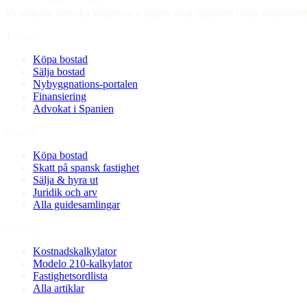
Vi matchar svenska köpare och säljare med Spaniens bästa skandinaviskt
Tjänster
Köpa bostad
Sälja bostad
Nybyggnations-portalen
Finansiering
Advokat i Spanien
Guider
Köpa bostad
Skatt på spansk fastighet
Sälja & hyra ut
Juridik och arv
Alla guidesamlingar
Verktyg
Kostnadskalkylator
Modelo 210-kalkylator
Fastighetsordlista
Alla artiklar