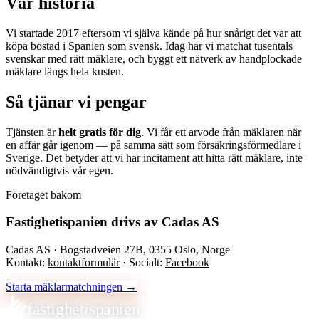
Vår historia
Områden
Vi startade 2017 eftersom vi själva kände på hur snårigt det var att
köpa bostad i Spanien som svensk. Idag har vi matchat tusentals
svenskar med rätt mäklare, och byggt ett nätverk av handplockade
mäklare längs hela kusten.
Kostnadskalkylator
Så tjänar vi pengar
Modelo 210-kalkylator
Fastighetsordlista
Tjänsten är
helt gratis för dig
. Vi får ett arvode från mäklaren när
en affär går igenom — på samma sätt som försäkringsförmedlare i
Sverige. Det betyder att vi har incitament att hitta rätt mäklare, inte
nödvändigtvis vår egen.
Företaget bakom
Fastighetispanien
drivs av
Cadas AS
Cadas AS
·
Bogstadveien 27B
,
0355
Oslo
,
Norge
Kontakt:
kontaktformulär
· Socialt:
Facebook
Starta mäklarmatchningen →
fastighet
i
spanien