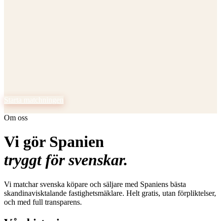
rocess, kapitalvinstskatt,
ecklista, spanskt testamente och
ng
Starta matchningen
Köpa
Om oss
Matcha med skandinavisktalande mäklare
Sälja
Upp till 3 mäklare som säljer åt dig
Vi gör Spanien
Nybyggnation
tryggt för svenskar.
Finansiering
Vi matchar svenska köpare och säljare med Spaniens bästa
Advokat
skandinavisktalande fastighetsmäklare. Helt gratis, utan förpliktelser,
och med full transparens.
Verktyg
Guider