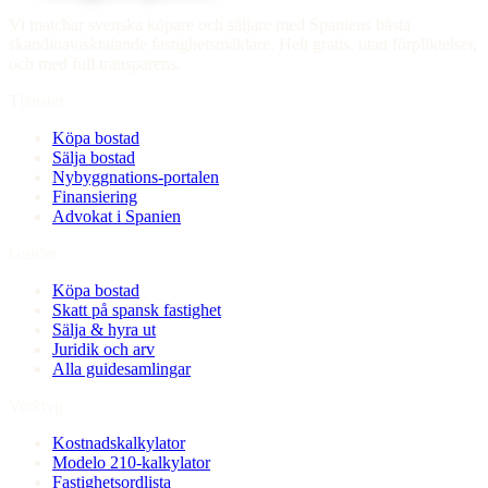
Vi matchar svenska köpare och säljare med Spaniens bästa
skandinavisktalande fastighetsmäklare. Helt gratis, utan förpliktelser,
och med full transparens.
Tjänster
Köpa bostad
Sälja bostad
Nybyggnations-portalen
Finansiering
Advokat i Spanien
Guider
Köpa bostad
Skatt på spansk fastighet
Sälja & hyra ut
Juridik och arv
Alla guidesamlingar
Verktyg
Kostnadskalkylator
Modelo 210-kalkylator
Fastighetsordlista